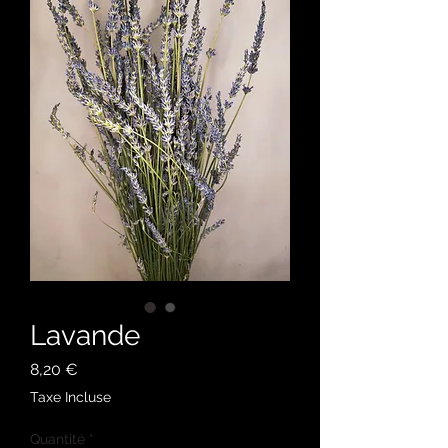
Lavande
Prix
8,20 €
Taxe Incluse
Quantité
*