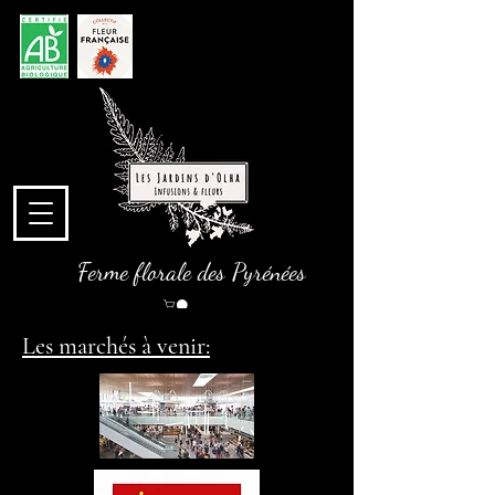
Ferme florale des Pyrénées
Les marchés à venir: