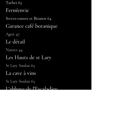
Tarbes 65
Ferm'envie
Serres-castets et Bizanos 64
Garance café botanique
Agen 47
Le détail
Nantes 44
Les Hauts de st Lary
St Lary Soulan 65
La cave à vins
St Lary Soulan 65
L'abbaye de l'Escaladieu
Escaladieu 65
Moulin des Baronnies
Sarlabous 65
Lurretik